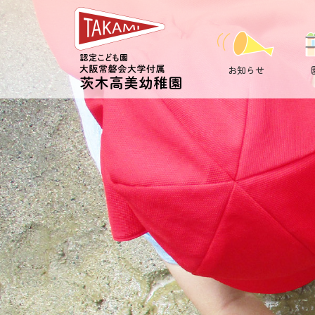
芥
川
高
お知らせ
校
和
太
鼓
部
演
奏
会
|
認
定