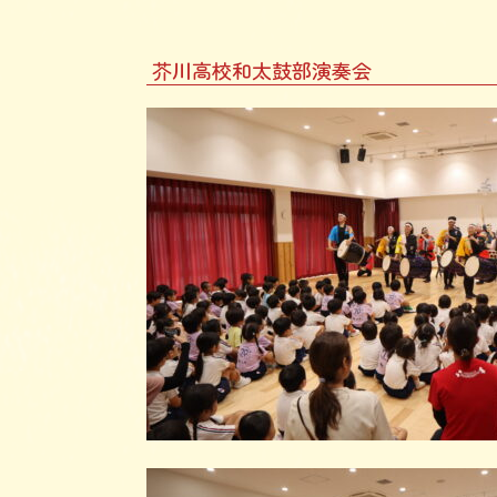
木
高
芥川高校和太鼓部演奏会
美
幼
稚
園