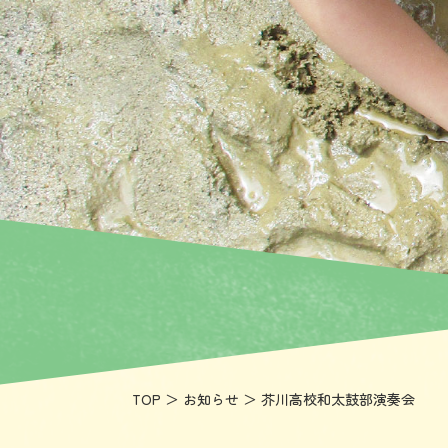
こ
ど
も
園
大
阪
常
磐
会
大
学
付
属
TOP
＞
お知らせ
＞ 芥川高校和太鼓部演奏会
茨