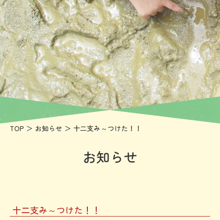
園
大
阪
常
磐
会
大
学
TOP
＞
お知らせ
＞ 十二支み～つけた！！
付
属
お知らせ
茨
木
高
十二支み～つけた！！
美