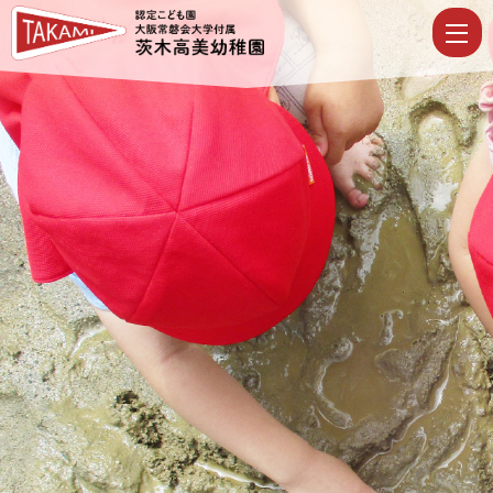
十
二
支
み
～
つ
け
た
|
認
定
こ
ど
も