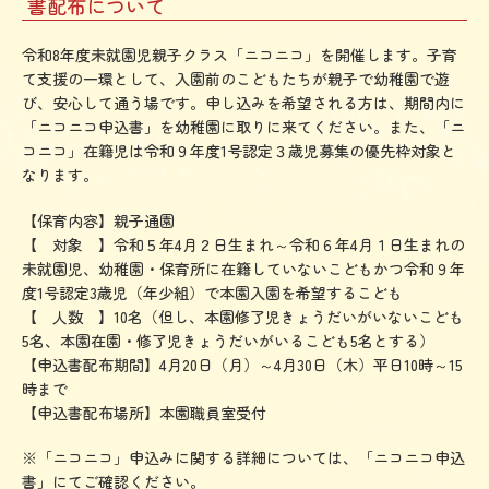
書配布について
認
定
令和8年度未就園児親子クラス「ニコニコ」を開催します。子育
て支援の一環として、入園前のこどもたちが親子で幼稚園で遊
こ
び、安心して通う場です。申し込みを希望される方は、期間内に
ど
「ニコニコ申込書」を幼稚園に取りに来てください。また、「ニ
も
コニコ」在籍児は令和９年度1号認定３歳児募集の優先枠対象と
なります。
園
大
【保育内容】親子通園
【 対象 】令和５年4月２日生まれ～令和６年4月１日生まれの
阪
未就園児、幼稚園・保育所に在籍していないこどもかつ令和９年
常
度1号認定3歳児（年少組）で本園入園を希望するこども
【 人数 】10名（但し、本園修了児きょうだいがいないこども
磐
5名、本園在園・修了児きょうだいがいるこども5名とする）
会
【申込書配布期間】4月20日（月）～4月30日（木）平日10時～15
時まで
大
【申込書配布場所】本園職員室受付
学
※「ニコニコ」申込みに関する詳細については、「ニコニコ申込
付
書」にてご確認ください。