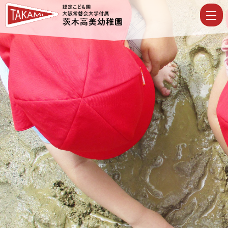
令
和
8
年
度
未
就
園
児
親
子
ク
ラ
ス