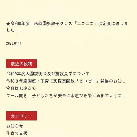
属
茨
木
★令和8年度 未就園児親子クラス「ニコニコ」は定員に達しま
した。
高
美
2026.04.17
幼
稚
最近の投稿
園
令和9年度入園説明会及び施設見学について
令和８年度園庭・子育て支援室開放「ピヨピヨ」開催のお知らせ
今日は七夕☆彡
プール開き～子どもたちが安全に水遊びを楽しめますように～
カテゴリー
お知らせ
子育て支援