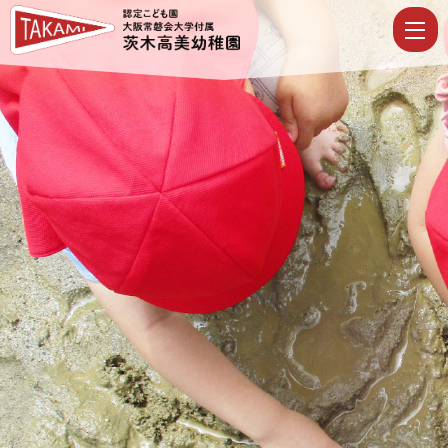
ど
こ
か
ら
き
た
の
|
認
定
こ
ど
も
園