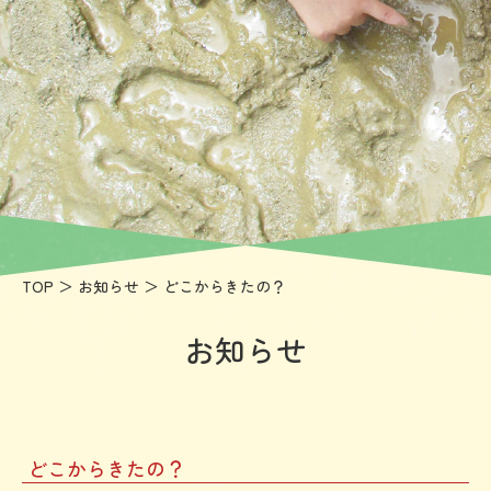
大
阪
常
磐
会
大
学
付
TOP
＞
お知らせ
＞ どこからきたの？
属
茨
お知らせ
木
高
美
どこからきたの？
幼