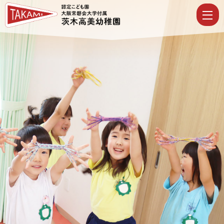
ロ
グ
イ
ン
|
認
定
こ
ど
も
園
大
阪
常