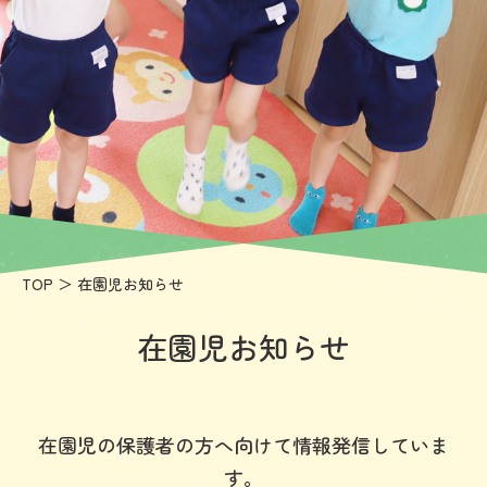
磐
会
大
学
付
属
茨
木
TOP
＞ 在園児お知らせ
高
美
在園児お知らせ
幼
稚
園
在園児の保護者の方へ向けて情報発信していま
す。